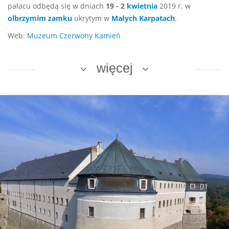
pałacu odbędą się w dniach
19 - 2
kwietnia
2019 r. w
olbrzymim zamku
ukrytym w
Małych Karpatach
.
Web:
Muzeum Czerwony Kamień
więcej