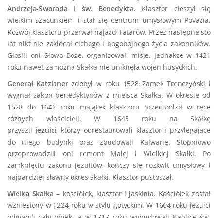
Andrzeja-Sworada i św. Benedykta
.
Klasztor cieszył się
wielkim szacunkiem i stał się centrum umysłowym Považia.
Rozwój klasztoru przerwał najazd Tatarów. Przez następne sto
lat nikt nie zakłócał cichego i bogobojnego życia zakonników.
Głosili oni Słowo Boże, organizowali misje. Jednakże w 1421
roku nawet zamożna Skałka nie uniknęła wojen husyckich.
Generał Katzianer
zdobył w roku 1528 Zamek Trenczyński i
wygnał zakon benedyktynów z miejsca Skałka. W okresie od
1528 do 1645 roku majątek klasztoru przechodził w ręce
różnych właścicieli. W 1645 roku na Skałkę
przyszli
jezuici
,
którzy odrestaurowali klasztor i przylegające
do niego budynki oraz zbudowali Kalwarię. Stopniowo
przeprowadzili oni remont Małej i Wielkiej Skałki. Po
zamknięciu zakonu jezuitów, kończy się rozkwit umysłowy i
najbardziej sławny okres Skałki. Klasztor pustoszał.
Wielka Skałka
– kościółek, klasztor i jaskinia. Kościółek został
wzniesiony w 1224 roku w stylu gotyckim. W 1664 roku jezuici
odnowili cały obiekt a w 1717 roku wybudowali Kaplicę św.