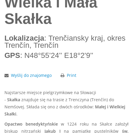
Wielka i Mała
Skałka
Lokalizacja
: Trenčiansky kraj, okres
Trenčín, Trenčín
GPS
: N48°55'24'' E18°2'9''
Wyślij do znajomego
Print
Najstarsze miejsce pielgrzymkowe na Słowacji
-
Skałka
znajduje się na trasie z Trenczyna (Trenčín) do
Nemšovej. Składa się ono z dwóch ośrodków:
Małej i Wielkiej
Skałki
.
Opactwo benedyktyńskie
w 1224 roku na Skałce założył
biskup nitrzański
Jakub I
na pamiątkę pustelników
św.