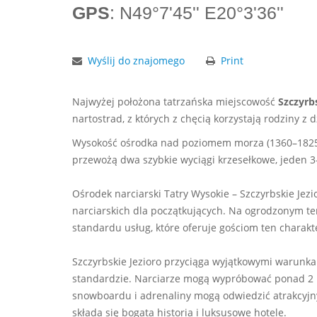
GPS
: N49°7'45'' E20°3'36''
Wyślij do znajomego
Print
Najwyżej położona tatrzańska miejscowość
Szczyrb
nartostrad, z których z chęcią korzystają rodziny z
Wysokość ośrodka nad poziomem morza (1360–1825 m
przewożą dwa szybkie wyciągi krzesełkowe, jeden 3
Ośrodek narciarski Tatry Wysokie – Szczyrbskie Jez
narciarskich dla początkujących. Na ogrodzonym ter
standardu usług, które oferuje gościom ten charakt
Szczyrbskie Jezioro przyciąga wyjątkowymi warunka
standardzie. Narciarze mogą wypróbować ponad 2 k
snowboardu i adrenaliny mogą odwiedzić atrakcyjny 
składa się bogata historia i luksusowe hotele.