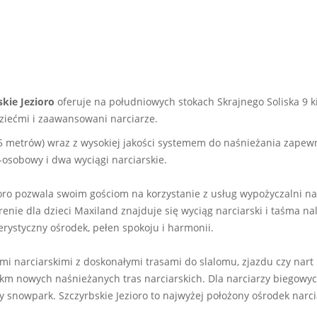
skie Jezioro
oferuje na południowych stokach Skrajnego Soliska 9 
 dziećmi i zaawansowani narciarze.
etrów) wraz z wysokiej jakości systemem do naśnieżania zapewni
-osobowy i dwa wyciągi narciarskie.
ioro pozwala swoim gościom na korzystanie z usług wypożyczalni na
enie dla dzieci Maxiland znajduje się wyciąg narciarski i taśma na
erystyczny ośrodek, pełen spokoju i harmonii.
mi narciarskimi z doskonałymi trasami do slalomu, zjazdu czy nar
m nowych naśnieżanych tras narciarskich. Dla narciarzy biegowyc
snowpark. Szczyrbskie Jezioro to najwyżej położony ośrodek narci