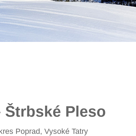
– Štrbské Pleso
okres Poprad, Vysoké Tatry