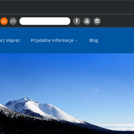
pl
zh
arz imprez
Przydatne informacje
Blog