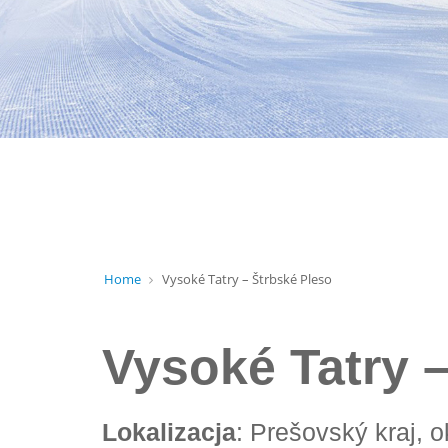
Home
Vysoké Tatry – Štrbské Pleso
Vysoké Tatry 
Lokalizacja
: Prešovský kraj, 