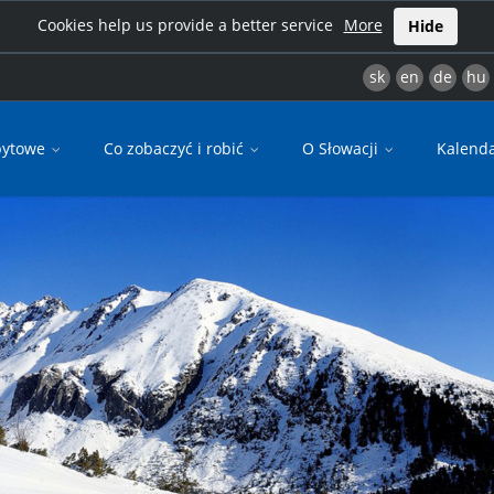
Cookies help us provide a better service
More
Hide
sk
en
de
hu
bytowe
Co zobaczyć i robić
O Słowacji
Kalend