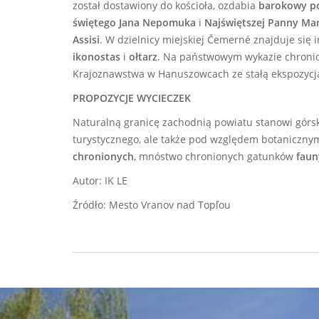
został dostawiony do kościoła, ozdabia
barokowy p
świętego Jana Nepomuka
i
Najświętszej Panny Mari
Assisi
.
W dzielnicy miejskiej Čemerné znajduje się 
ikonostas
i
ołtarz
.
Na państwowym wykazie chronion
Krajoznawstwa w Hanuszowcach ze stałą ekspozycją p
PROPOZYCJE WYCIECZEK
Naturalną granicę zachodnią powiatu stanowi górs
turystycznego, ale także pod względem botanicznym
chronionych
,
mnóstwo chronionych gatunków
fau
Autor: IK LE
Źródło: Mesto Vranov nad Topľou