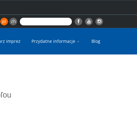
pl
zh
arz imprez
Przydatne informacje
Blog
pľou