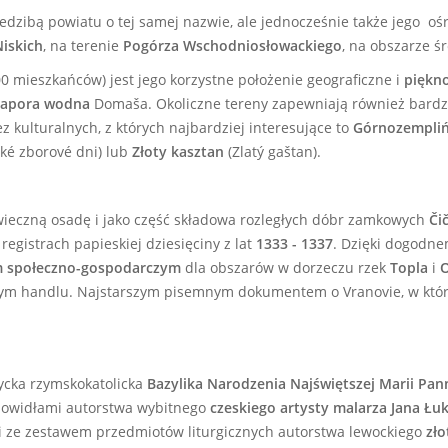
siedzibą powiatu o tej samej nazwie, ale jednocześnie także jego 
iskich
,
na terenie
Pogórza Wschodniosłowackiego
,
na obszarze ś
0 mieszkańców) jest jego korzystne położenie geograficzne i
piękn
zapora wodna
Domaša. Okoliczne tereny zapewniają również bard
 kulturalnych, z których najbardziej interesujące to
Górnozempliń
ké zborové dni) lub
Złoty kasztan
(Zlatý gaštan).
owieczną osadę i jako część składowa rozległych dóbr zamkowych
Či
registrach papieskiej dziesięciny z lat
1333 - 1337
. Dzięki dogodne
m społeczno-gospodarczym
dla obszarów w dorzeczu rzek
Topla
i
żnym handlu. Najstarszym pisemnym dokumentem o Vranovie, w któ
ycka rzymskokatolicka
Bazylika Narodzenia Najświętszej Marii
Pan
alowidłami autorstwa wybitnego
czeskiego artysty malarza Jana Łu
i ze zestawem przedmiotów liturgicznych autorstwa lewockiego
zło