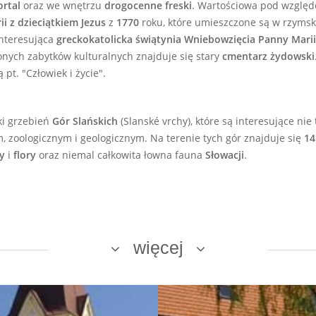
ortal
oraz we wnętrzu
drogocenne freski
. Wartościowa pod względ
i z dzieciątkiem Jezus
z
1770
roku, które umieszczone są w rzyms
interesująca
greckokatolicka świątynia Wniebowzięcia Panny Marii
ych zabytków kulturalnych znajduje się stary
cmentarz żydowski
t. "Człowiek i życie".
ki grzebień
Gór Slańskich
(Slanské vrchy), które są interesujące nie
, zoologicznym i geologicznym. Na terenie tych gór znajduje się
14
ny
i
flory
oraz niemal całkowita
łowna fauna
Słowacji
.
więcej