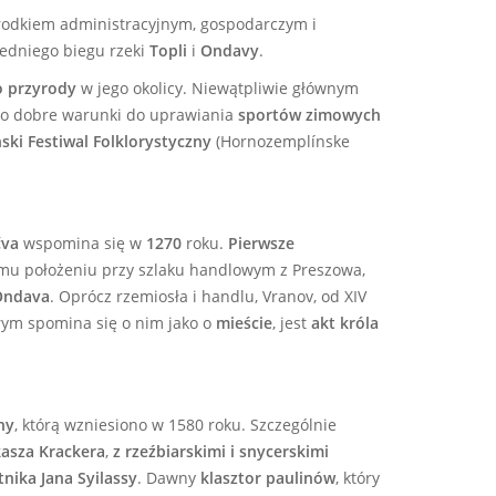
ośrodkiem administracyjnym, gospodarczym i
redniego biegu rzeki
Topli
i
Ondavy
.
o przyrody
w jego okolicy. Niewątpliwie głównym
zo dobre warunki do uprawiania
sportów zimowych
ski
Festiwal Folklorystyczny
(Hornozemplínske
čva
wspomina się w
1270
roku.
Pierwsze
mu położeniu przy szlaku handlowym z Preszowa,
Ondava
. Oprócz rzemiosła i handlu, Vranov, od XIV
rym spomina się o nim jako o
mieście
,
jest
akt króla
ny
,
którą wzniesiono w 1580 roku. Szczególnie
kasza Krackera
,
z rzeźbiarskimi i snycerskimi
tnika Jana Syilassy
. Dawny
klasztor paulinów
, który