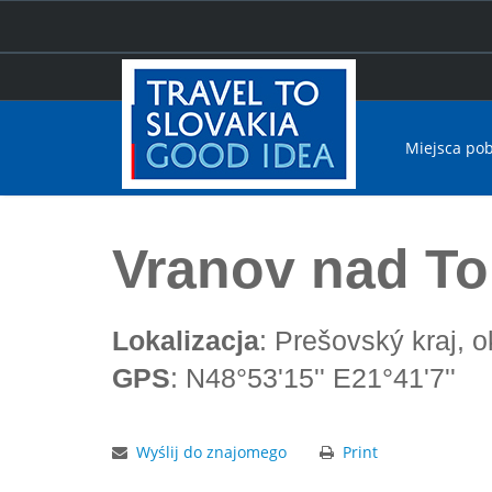
Miejsca po
Home
Vranov nad Toplą
Vranov nad To
Lokalizacja
: Prešovský kraj, 
GPS
: N48°53'15'' E21°41'7''
Wyślij do znajomego
Print