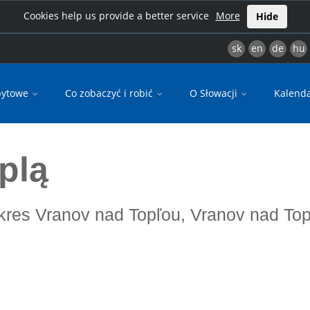
Cookies help us provide a better service
More
Hide
sk
en
de
hu
bytowe
Co zobaczyć i robić
O Słowacji
Kalend
plą
okres Vranov nad Topľou, Vranov nad To