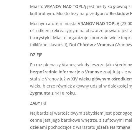
Miasto
VRANOV NAD TOPLĄ
jest nie tylko główną 
kulturalnym. Miasto leży na przedgórzu
Beskidów N
Mocnym atutem miasta
VRANOV NAD TOPLĄ
(23 00
ośrodkiem rekreacyjnym na obszarze powiatu jest
i
turystyki
.
Miasto organizuje corocznie wiele imprez
folklórne slávnosti),
Dni Chórów z Vranova
(Vranovs
DZIEJE
Po raz pierwszy Vranov, wtedy jeszcze jako średni
bezpośrednie informacje o Vranove
znajdują się w 
stał się Vranov już w
XIV wieku głównym ośrodkie
wieku bierze również aktywny udział w dalekosię
Zygmunta
z 1410
roku
.
ZABYTKI
Najbardziej wartościowym zabytkiem jest późnogot
cenne jest jego barokowe wnętrze, z sufitowymi m
dziełami
pochodzące z warsztatu
Józefa Hartmana