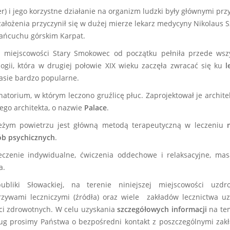
ier) i jego korzystne działanie na organizm ludzki były głównymi p
 założenia przyczynił się w dużej mierze lekarz medycyny Nikolaus
łańcuchu górskim Karpat.
ejscowości Stary Smokowec od początku pełniła przede wszystk
gii, która w drugiej połowie XIX wieku zaczęła zwracać się ku
l
asie bardzo popularne.
torium, w którym leczono gruźlicę płuc. Zaprojektował je archite
ego architekta, o nazwie
Palace
.
ieżym powietrzu jest główną metodą terapeutyczną w leczeniu
ób psychicznych
.
leczenie indywidualne, ćwiczenia oddechowe i relaksacyjne, mas
a.
bliki Słowackiej, na terenie niniejszej miejscowości uz
zywami leczniczymi (źródła) oraz wiele zakładów lecznictwa 
ści zdrowotnych. W celu uzyskania
szczegółowych informacji
na tem
ug prosimy Państwa o bezpośredni kontakt z poszczególnymi za