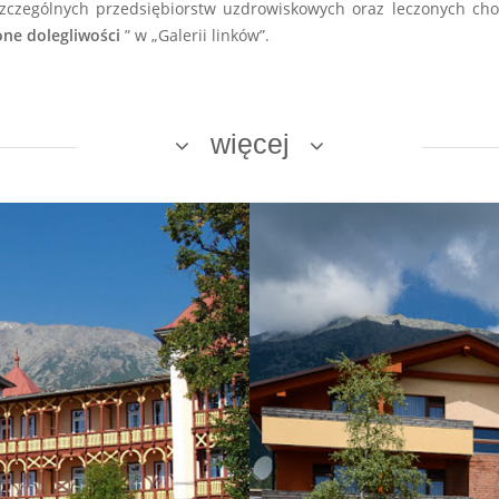
szczególnych przedsiębiorstw uzdrowiskowych oraz leczonych chor
zone dolegliwości
” w „Galerii linków”.
więcej