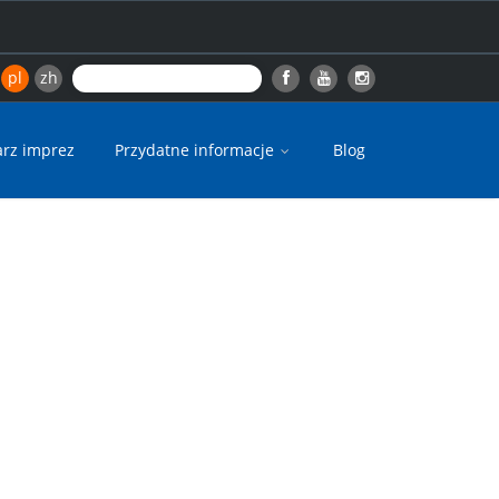
pl
zh
arz imprez
Przydatne informacje
Blog