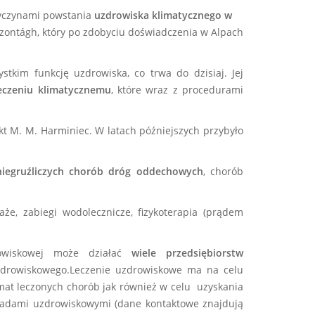
rzyczynami powstania
uzdrowiska klimatycznego w
 Szontágh, który po zdobyciu doświadczenia w Alpach
im funkcję uzdrowiska, co trwa do dzisiaj. Jej
eczeniu klimatycznemu
, które wraz z procedurami
kt M. M. Harminiec. W latach późniejszych przybyło
niegruźliczych chorób dróg oddechowych
, chorób
aże, zabiegi wodolecznicze, fizykoterapia (prądem
drowiskowej może działać
wiele przedsiębiorstw
uzdrowiskowego.Leczenie uzdrowiskowe ma na celu
at leczonych chorób jak również w celu uzyskania
kładami uzdrowiskowymi (dane kontaktowe znajdują