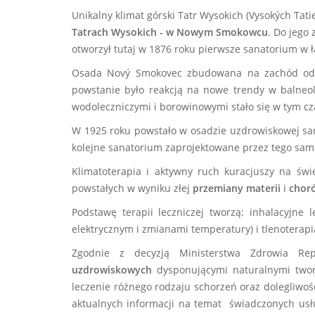
Unikalny klimat górski Tatr Wysokich (Vysokých Tat
Tatrach Wysokich - w Nowym Smokowcu
. Do jego
otworzył tutaj w 1876 roku pierwsze sanatorium w 
Osada Nový Smokovec zbudowana na zachód od mi
powstanie było reakcją na nowe trendy w balneolo
wodoleczniczymi i borowinowymi stało się w tym cz
W 1925 roku powstało w osadzie uzdrowiskowej sana
kolejne sanatorium zaprojektowane przez tego sam
Klimatoterapia i aktywny ruch kuracjuszy na św
powstałych w wyniku złej
przemiany materii
i
chor
Podstawę terapii leczniczej tworzą: inhalacyjne 
elektrycznym i zmianami temperatury) i tlenoterapi
Zgodnie z decyzją Ministerstwa Zdrowia Repu
uzdrowiskowych
dysponującymi naturalnymi twor
leczenie różnego rodzaju schorzeń oraz dolegliwo
aktualnych informacji na temat świadczonych usł