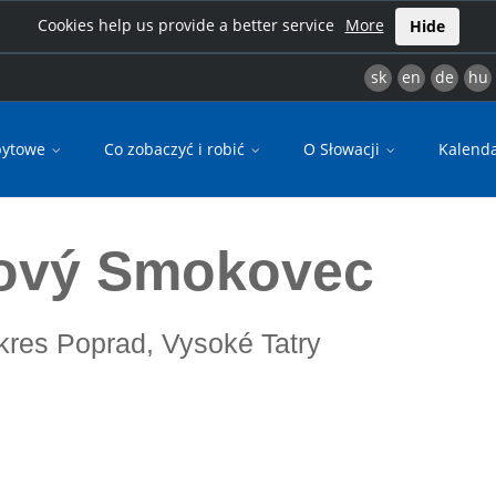
Cookies help us provide a better service
More
Hide
sk
en
de
hu
bytowe
Co zobaczyć i robić
O Słowacji
Kalend
ový Smokovec
okres Poprad, Vysoké Tatry