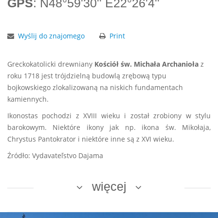
GPS
: N48°59'30'' E22°26'4''
Wyślij do znajomego
Print
Greckokatolicki drewniany
Kościół św. Michała Archanioła
z
roku 1718 jest trójdzielną budowlą zrębową typu
bojkowskiego zlokalizowaną na niskich fundamentach
kamiennych.
Ikonostas pochodzi z XVIII wieku i został zrobiony w stylu
barokowym. Niektóre ikony jak np. ikona św. Mikołaja,
Chrystus Pantokrator i niektóre inne są z XVI wieku.
Źródło: Vydavateľstvo Dajama
więcej