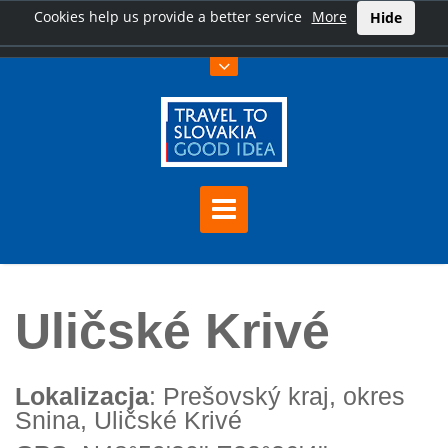
Cookies help us provide a better service
More
Hide
Home
Uličské Krivé
Uličské Krivé
Lokalizacja
: Prešovský kraj, okres
Snina, Uličské Krivé