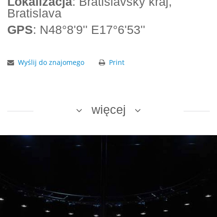
Lokalizacja
: Bratislavský kraj,
Bratislava
GPS
: N48°8'9'' E17°6'53''
Wyślij do znajomego
Print
więcej