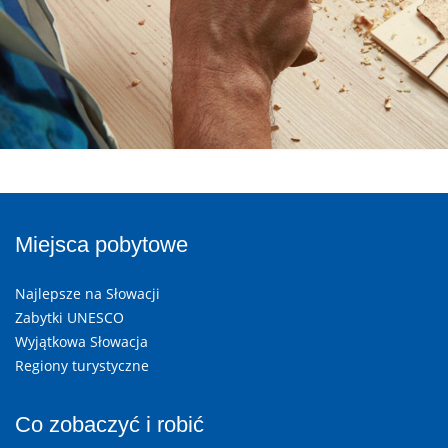
Miejsca pobytowe
Najlepsze na Słowacji
Zabytki UNESCO
Wyjątkowa Słowacja
Regiony turystyczne
Co zobaczyć i robić