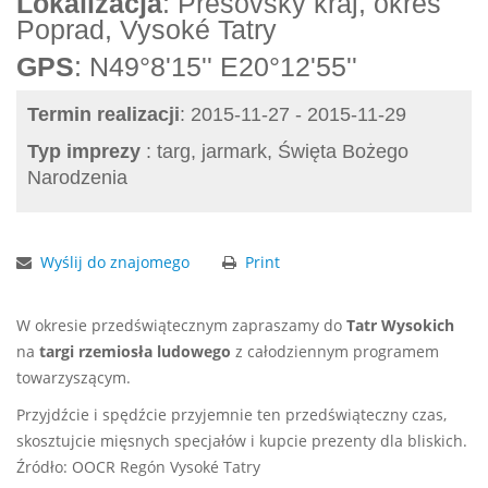
Lokalizacja
: Prešovský kraj, okres
Poprad, Vysoké Tatry
GPS
: N49°8'15'' E20°12'55''
Termin realizacji
: 2015-11-27 - 2015-11-29
Typ imprezy
: targ, jarmark, Święta Bożego
Narodzenia
Wyślij do znajomego
Print
W okresie przedświątecznym zapraszamy do
Tatr Wysokich
na
targi rzemiosła ludowego
z całodziennym programem
towarzyszącym.
Przyjdźcie i spędźcie przyjemnie ten przedświąteczny czas,
skosztujcie mięsnych specjałów i kupcie prezenty dla bliskich.
Źródło: OOCR Regón Vysoké Tatry