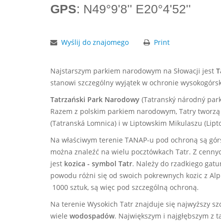
GPS
: N49°9'8'' E20°4'52''
Wyślij do znajomego
Print
Najstarszym parkiem narodowym na Słowacji jest
T
stanowi szczególny wyjątek w ochronie wysokogórskie
Tatrzański Park Narodowy
(Tatranský národný park)
Razem z polskim parkiem narodowym, Tatry tworz
(Tatranská Lomnica) i w Liptowskim Mikulaszu (Lipt
Na właściwym terenie TANAP-u pod ochroną są górski
można znaleźć na wielu pocztówkach Tatr. Z cennych 
jest
kozica - symbol Tatr
. Należy do rzadkiego gatu
powodu różni się od swoich pokrewnych kozic z Alp 
1000 sztuk, są więc pod szczególną ochroną.
Na terenie Wysokich Tatr znajduje się najwyższy sz
wiele
wodospadów
. Największym i najgłębszym z t