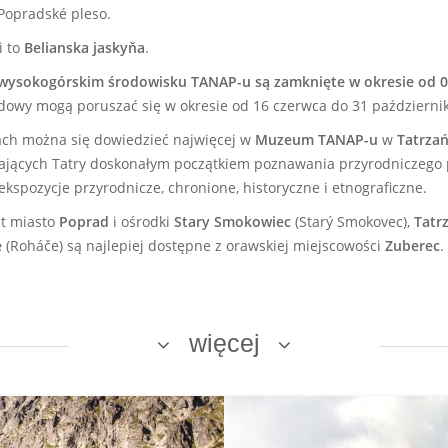
 Popradské pleso.
i to
Belianska jaskyňa
.
 wysokogórskim środowisku TANAP-u są zamknięte w okresie od 01
dowy mogą poruszać się w okresie od 16 czerwca do 31 październi
ach można się dowiedzieć najwięcej w
Muzeum TANAP-u
w
Tatrzań
cych Tatry doskonałym początkiem poznawania przyrodniczego pięk
kspozycje przyrodnicze, chronione, historyczne i etnograficzne.
st miasto
Poprad
i ośrodki
Stary Smokowiec
(Starý Smokovec),
Tatr
e
(Roháče) są najlepiej dostępne z orawskiej miejscowości
Zuberec
.
więcej