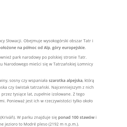
y Słowacji. Obejmuje wysokogórski obszar Tatr i
ołożone na północ od Alp
,
góry europejskie
.
ównież park narodowy po polskiej stronie Tatr.
ku Narodowego mieści się w Tatrzańskiej Łomnicy
winy, sosny czy wspaniała
szarotka alpejska
, którą
ska czy świstak tatrzański. Najcenniejszym z nich
przez tysiące lat, zupełnie izolowane. Z tego
i. Ponieważ jest ich w rzeczywistości tylko około
(Kriváň). W parku znajduje się
ponad 100 stawów
i
ne jezioro to Modré pleso (2192 m n.p.m.).