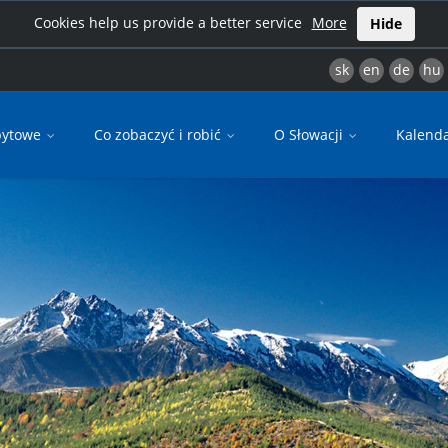
Cookies help us provide a better service
More
Hide
sk
en
de
hu
bytowe
Co zobaczyć i robić
O Słowacji
Kalend