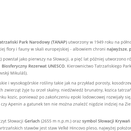
atrzański Park Narodowy (TANAP)
utworzony w 1949 roku na północ
j flory i fauny w skali europejskiej - albowiem chroni
najwyższe
,
p
 powstał jako pierwszy na Słowacji, a pięć lat później utworzono r
ą
Biosferyczny Rezerwat UNESCO
. Kierownictwo Tatrzańskiego Par
ovský Mikuláš).
e i wysokogórskie rośliny takie jak na przykład porosty, kosodrze
zwierząt żyje tu orzeł skalny, niedźwiedź brunatny, kozica tatrzań
nku kozic, ponieważ po zakończeniu epoki lodowcowej rozwijały się, 
czy Apenin a gatunek ten nie można znaleźć nigdzie indziej na Ziem
czyt Słowacji
Gerlach
(2655 m n.p.m.) oraz
symbol Słowacji Krywań
artrzańskich stawów jest staw Veľké Hincovo pleso, najwyżej położo