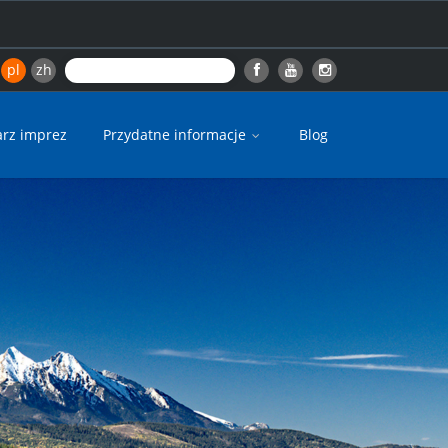
pl
zh
arz imprez
Przydatne informacje
Blog