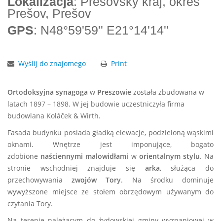
Lokalizacja
: Prešovský kraj, okres
Prešov, Prešov
GPS
: N48°59'59'' E21°14'14''
Wyślij do znajomego
Print
Ortodoksyjna synagoga
w
Preszowie
została zbudowana w
latach 1897 – 1898. W jej budowie uczestniczyła firma
budowlana Koláček & Wirth.
Fasada budynku posiada gładką elewacje, podzieloną wąskimi
oknami. Wnętrze jest imponujące, bogato
zdobione
naściennymi malowidłami
w
orientalnym stylu
. Na
stronie wschodniej znajduje się
arka
, służąca do
przechowywania
zwojów Tory
. Na środku dominuje
wywyższone miejsce ze stołem obrzędowym używanym do
czytania Tory.
Na terenie należącym do żydowskiej gminy wyznaniowej w