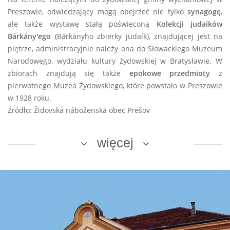
Preszowie, odwiedzający mogą obejrzeć nie tylko
synagogę
,
ale także wystawę stałą poświeconą
Kolekcji judaików
Bárkány'ego
(Bárkányho zbierky judaík), znajdującej jest na
piętrze, administracyjnie należy ona do Słowackiego Muzeum
Narodowego, wydziału kultury żydowskiej w Bratysławie. W
zbiorach znajdują się także
epokowe przedmioty
z
pierwotnego Muzea Żydowskiego, które powstało w Preszowie
w 1928 roku.
Źródło: Židovská náboženská obec Prešov
więcej