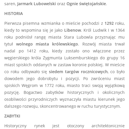
saren,
Jarmark Lubowelski
oraz
Ognie świętojańskie
.
HISTORIA
Pierwsza pisemna wzmianka o mieście pochodzi z
1
292
roku,
kiedy to wspomina się je jako
Libenow
. Król Ludwik I w 1364
roku podniósł rangę miasta Stara Lubowla przyznając mu
tytuł
wolnego miasta królewskiego
. Rozwój miasta trwał
nadal po 1412 roku, kiedy zostało ono włączone przez
węgierskiego króla Zygmunta Luksemburskiego do grupy 16
miast spiskich oddanych w zastaw koronie polskiej. W mieście
co roku odbywało się
siedem targów rocznicowych
, co było
dowodem jego dobrobytu i pozycji. Po zwróceniu miast
spiskich Węgrom w 1772 roku, miasto traci swoją wyjątkową
pozycję. Bogactwo zabytków historycznych i okolicznych
osobliwości przyrodniczych wyznaczyła miastu kierunek jego
dalszego rozwoju, skoncentrowanego w ruchu turystycznym.
ZABYTKI
Historyczny rynek jest otoczony architektonicznie