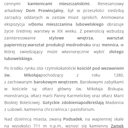
cennymi
kamienicami mieszczańskimi
. Renesansowy
arkadowy
Dom Prowincjalny
, był w przeszłości siedzibą
zarządcy oddanych w zastaw miast spiskich. Animowana
ekspozycja w
Domu mieszczanina lubowelskiego
obrazuje
życie średniej warstwy w XIX wieku. Z pewnością wzbudzą
zainteresowanie
stylowe wnętrza
,
warsztat
papierniczy
,
warsztat produkcji modrodruku
oraz
mennica
, w
której zwiedzający może własnoręcznie wybić
złotego
lubowelskiego
.
Po środku rynku stoi rzymskokatolicki
kościół pod wezwaniem
św. Mikołaja
pochodzący z roku 1280,
z zachowanym
barokowym wnętrzem.
Barokowymi zabytkami
w kościele są: ołtarz główny św. Mikołaja Biskupa,
monstrancja, ołtarz marii Panny Karmelickiej oraz ołtarz Marii
Boskiej Boleściwej.
Gotyckie zdobienia
podkreślają
Madonna
z Lubowli, kamienna chrzcielnica i pastoforium.
Nad dzielnicą miasta, zwaną
Podsadek
, na wapiennej skale
na wysokości 711 m n.p.m., wznosi się kamienny
Zamek