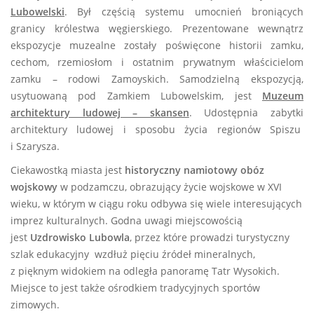
Lubowelski
. Był częścią systemu umocnień broniących
granicy królestwa węgierskiego. Prezentowane wewnątrz
ekspozycje muzealne zostały poświęcone historii zamku,
cechom, rzemiosłom i ostatnim prywatnym właścicielom
zamku – rodowi Zamoyskich. Samodzielną ekspozycją,
usytuowaną pod Zamkiem Lubowelskim, jest
Muzeum
architektury ludowej – skansen
. Udostępnia zabytki
architektury ludowej i sposobu życia regionów Spiszu
i Szarysza.
Ciekawostką miasta jest
historyczny namiotowy obóz
wojskowy
w podzamczu, obrazujący życie wojskowe w XVI
wieku, w którym w ciągu roku odbywa się wiele interesujących
imprez kulturalnych. Godna uwagi miejscowością
jest
Uzdrowisko Lubowla
, przez które prowadzi turystyczny
szlak edukacyjny wzdłuż pięciu źródeł mineralnych,
z pięknym widokiem na odległa panoramę Tatr Wysokich.
Miejsce to jest także ośrodkiem tradycyjnych sportów
zimowych.