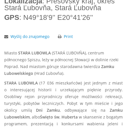
Lokalizacja
: Prešovský kraj, okres
Stará Ľubovňa, Stará Ľubovňa
GPS
: N49°18'9'' E20°41'26''
Wyślij do znajomego
Print
Miasto
STARA LUBOWLA
(STARÁ ĽUBOVŇA), centrum
północnego Spiszu, leży w północnej Słowacji w dolinie rzeki
Poprad. Nad miastom góruje starodawna twierdza
Zamku
Lubowelskiego
(Hrad Ľubovňa).
STARA LUBOWLA
(17 036 mieszkańców) jest jednym z miast
o interesującej historii i urzekającym pięknie przyrody.
Osobliwy rejon przyrodniczy oferuje możliwości rekreacji,
turystyki, pobytów leczniczych. Pobyt w tym mieście i jego
okolicy umilą
Dni Zamku
, odbywające się na
Zamku
Lubowelskim
, albo
Święto św. Huberta
w skansenie z bogatym
programem, prezentacją i konkursami wabienia jeleni i