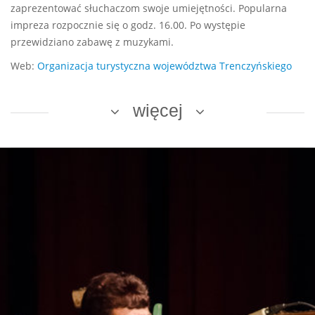
zaprezentować słuchaczom swoje umiejętności. Popularna
impreza rozpocznie się o godz. 16.00. Po występie
przewidziano zabawę z muzykami.
Web:
Organizacja turystyczna województwa Trenczyńskiego
więcej