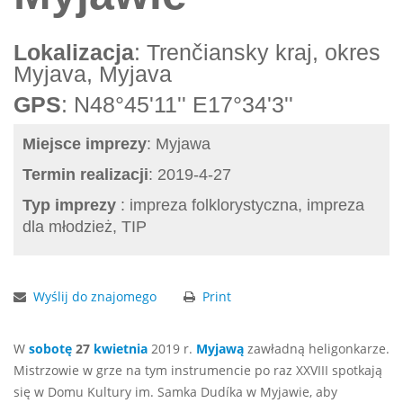
Lokalizacja
: Trenčiansky kraj, okres
Myjava, Myjava
GPS
: N48°45'11'' E17°34'3''
Miejsce imprezy
: Myjawa
Termin realizacji
: 2019-4-27
Typ imprezy
: impreza folklorystyczna, impreza
dla młodzież, TIP
Wyślij do znajomego
Print
W
sobotę
27
kwietnia
2019 r.
Myjawą
zawładną heligonkarze.
Mistrzowie w grze na tym instrumencie po raz XXVIII spotkają
się w Domu Kultury im. Samka Dudíka w Myjawie, aby