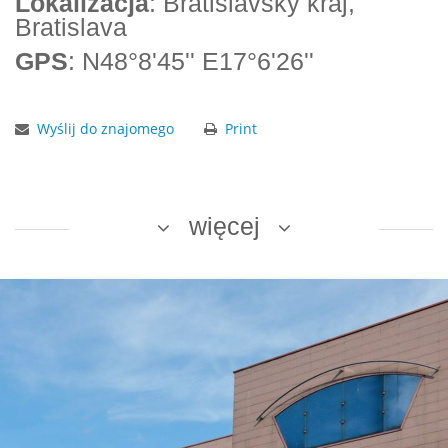
Lokalizacja
: Bratislavský kraj,
Bratislava
GPS
: N48°8'45'' E17°6'26''
Wyślij do znajomego
Print
więcej