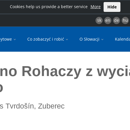
Cookies help us provide a better service
More
Hide
sk
en
de
hu
bytowe
Co zobaczyć i robić
O Słowacji
Kalend
wego
kno Rohaczy z wyc
o
res Tvrdošín, Zuberec