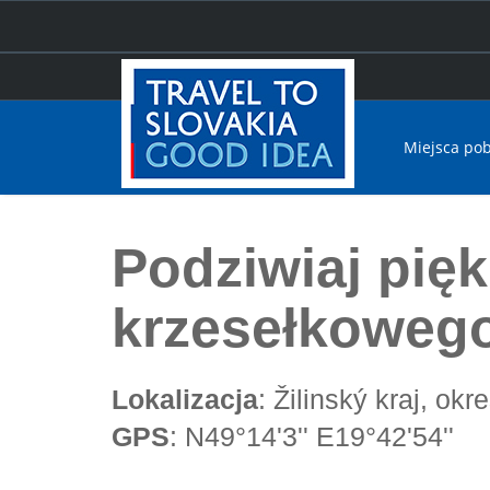
Miejsca po
Home
Podziwiaj piękno Rohaczy z wyciągu krzesełko
Podziwiaj pię
krzesełkoweg
Lokalizacja
: Žilinský kraj, ok
GPS
: N49°14'3'' E19°42'54''