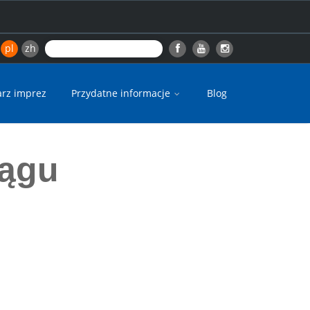
pl
zh
arz imprez
Przydatne informacje
Blog
iągu