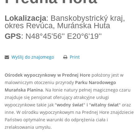
Lokalizacja
: Banskobystrický kraj,
okres Revúca, Muránska Huta
GPS
: N48°45'56'' E20°6'19''
Wyślij do znajomego
Print
Ośrodek wypoczynkowy w Prednej Hore
położony jest w
malowniczym otoczeniu przyrody
Parku Narodowego
Murańska Planina
. Na łonie natury pełnej magicznego czaru
znajduje się pensjonat oferujący atrakcyjne usługi
wypoczynkowe takie jak "
wodny świat
"
i
"
witalny świat
" oraz
inne. W ośrodku wypoczynkowym na Prednej Hore znajdziecie
Państwo optymalne warunki do odprężenia ciała i
zrelaksowania umysłu.