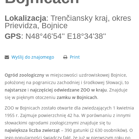
Lokalizacja
: Trenčiansky kraj, okres
Prievidza, Bojnice
GPS
: N48°46'54'' E18°34'38''
Wyślij do znajomego
Print
Ogród zoologiczny
w
miejscowości uzdrowiskowej Bojnice,
położonej na pograniczu zachodniej i środkowej Słowacji, to
najstarsze
i
najczęściej odwiedzane
ZOO w kraju
. Znajduje
się w pięknym otoczeniu
zamku w Bojnicach
.
ZOO w Bojnicach zostało otwarte dla zwiedzających 1 kwietnia
1955 r. Zajmuje powierzchnię 42 ha. W porównaniu z innymi
słowackimi ogrodami zoologicznymi znajduje się tu
największa liczba zwierząt
– 390 gatunki (2 630 osobników). O
jego popularności świadczy fakt, że już w pierwszym roku po