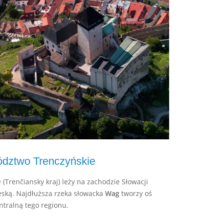
dztwo Trenczyńskie
Trenčiansky kraj) leży na zachodzie Słowacji
eską. Najdłuższa rzeka słowacka
Wag
tworzy oś
ntralną tego regionu.