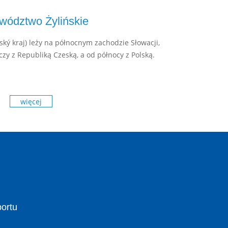
wództwo Żylińskie
ský kraj) leży na północnym zachodzie Słowacji,
czy z Republiką Czeską, a od północy z Polską.
więcej
portu