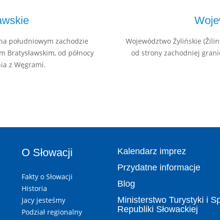
awskie
Woje
y na południowym zachodzie
Województwo Żylińskie (Žilin
m Bratysławskim, od północy
od strony zachodniej grani
nia z Węgrami.
O Słowacji
Kalendarz imprez
Przydatne informacje
Fakty o Słowacji
Blog
Historia
Ministerstwo Turystyki i S
Jacy jesteśmy
Republiki Słowackiej
Podział regionalny