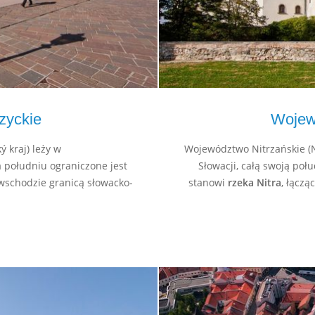
zyckie
Wojew
 kraj) leży w
Województwo Nitrzańskie (N
a południu ograniczone jest
Słowacji, całą swoją poł
wschodzie granicą słowacko-
stanowi
rzeka Nitra
, łączą