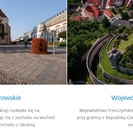
zowskie
Wojewó
raj) rozkłada się na
Województwo Trenczyńskie (
jąc się z zachodu na wschód.
przy granicy z Republiką Cz
wschodu z Ukrainą.
ce