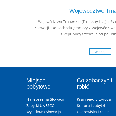
Województwo Trn
Województwo Trnawskie (Trnavský kraj) leż
Słowacji. Od zachodu graniczy z Województwe
z Republiką Czeską, a od połud
więcej
Miejsca
Co zobaczyć i
pobytowe
robić
Najlepsze na Słowacji
Kraj i jego przyroda
Zabytki UNESCO
Kultura i zabytki
Wyjątkowa Słowacja
Uzdrowiska i relaks