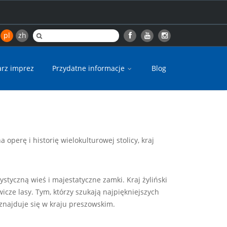
pl
zh
arz imprez
Przydatne informacje
Blog
perę i historię wielokulturowej stolicy, kraj
styczną wieś i majestatyczne zamki. Kraj żyliński
icze lasy. Tym, którzy szukają najpiękniejszych
 znajduje się w kraju preszowskim.