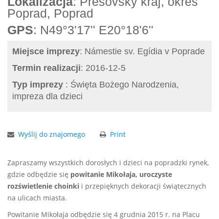
Lokalizacja
: Prešovský kraj, okres
Poprad, Poprad
GPS
: N49°3'17'' E20°18'6''
Miejsce imprezy
: Námestie sv. Egídia v Poprade
Termin realizacji
: 2016-12-5
Typ imprezy
: Święta Bożego Narodzenia,
impreza dla dzieci
Wyślij do znajomego
Print
Zapraszamy wszystkich dorosłych i dzieci na popradzki rynek,
gdzie odbędzie się
powitanie Mikołaja, uroczyste
rozświetlenie choinki
i przepięknych dekoracji świątecznych
na ulicach miasta.
Powitanie Mikołaja odbędzie się 4 grudnia 2015 r. na Placu