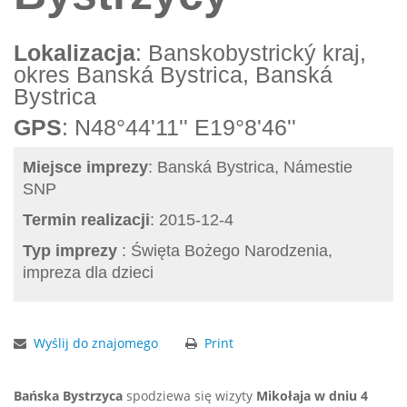
Lokalizacja
: Banskobystrický kraj,
okres Banská Bystrica, Banská
Bystrica
GPS
: N48°44'11'' E19°8'46''
Miejsce imprezy
: Banská Bystrica, Námestie
SNP
Termin realizacji
: 2015-12-4
Typ imprezy
: Święta Bożego Narodzenia,
impreza dla dzieci
Wyślij do znajomego
Print
Bańska Bystrzyca
spodziewa się wizyty
Mikołaja w dniu 4