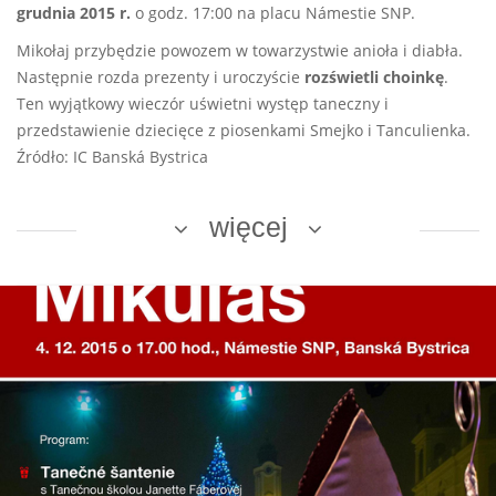
grudnia 2015 r.
o godz. 17:00 na placu Námestie SNP.
Mikołaj przybędzie powozem w towarzystwie anioła i diabła.
Następnie rozda prezenty i uroczyście
rozświetli choinkę
.
Ten wyjątkowy wieczór uświetni występ taneczny i
przedstawienie dziecięce z piosenkami Smejko i Tanculienka.
Źródło: IC Banská Bystrica
więcej