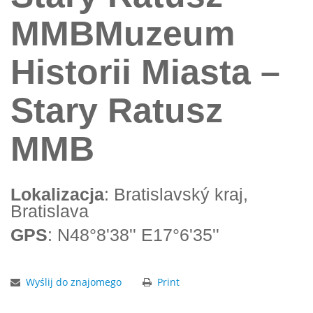
MMBMuzeum
Historii Miasta –
Stary Ratusz
MMB
Lokalizacja
: Bratislavský kraj,
Bratislava
GPS
: N48°8'38'' E17°6'35''
Wyślij do znajomego
Print