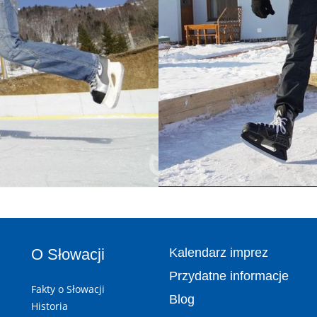
O Słowacji
Kalendarz imprez
Przydatne informacje
Fakty o Słowacji
Blog
Historia