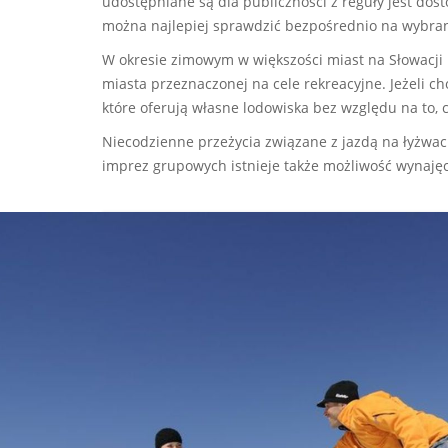
udostępniane są dla publiczności z reguły jest dos
można najlepiej sprawdzić bezpośrednio na wybra
W okresie zimowym w większości miast na Słowacji
miasta przeznaczonej na cele rekreacyjne. Jeżeli c
które oferują własne lodowiska bez względu na to, c
Niecodzienne przeżycia związane z jazdą na łyżwa
imprez grupowych istnieje także możliwość wynajęc