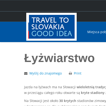
Miejsca po
Home
Łyżwiarstwo
Łyżwiarstwo
Wyślij do znajomego
Print
Jazda na łyżwach ma na Słowacji
wieloletnią tradyc
w przeciągu całego roku otwarte są
kryte stadion
Na Słowacji jest około
30 krytych
stadionów zimowyc