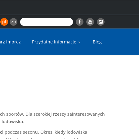
pl
zh
arz imprez
Przydatne informacje
Blog
h sportów. Dla szerokiej rzeszy zainteresowanych
 lodowiska
.
ści
podczas sezonu. Okres, kiedy lodowiska