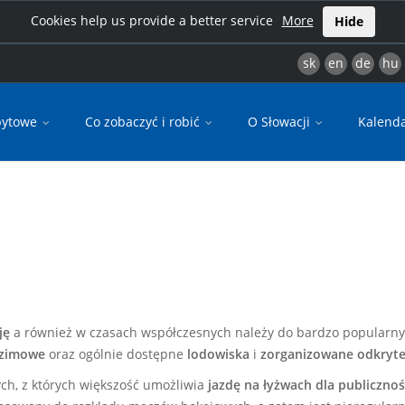
Cookies help us provide a better service
More
Hide
sk
en
de
hu
bytowe
Co zobaczyć i robić
O Słowacji
Kalend
ję
a również w czasach współczesnych należy do bardzo popularnyc
y zimowe
oraz ogólnie dostępne
lodowiska
i
zorganizowane odkryte
h, z których większość umożliwia
jazdę na łyżwach dla publiczno