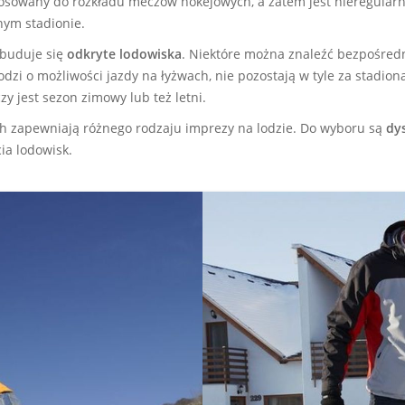
tosowany do rozkładu meczów hokejowych, a zatem jest nieregularn
nym stadionie.
 buduje się
odkryte lodowiska
. Niektóre można znaleźć bezpośredn
hodzi o możliwości jazdy na łyżwach, nie pozostają w tyle za stad
zy jest sezon zimowy lub też letni.
ch zapewniają różnego rodzaju imprezy na lodzie. Do wyboru są
dy
ia lodowisk.