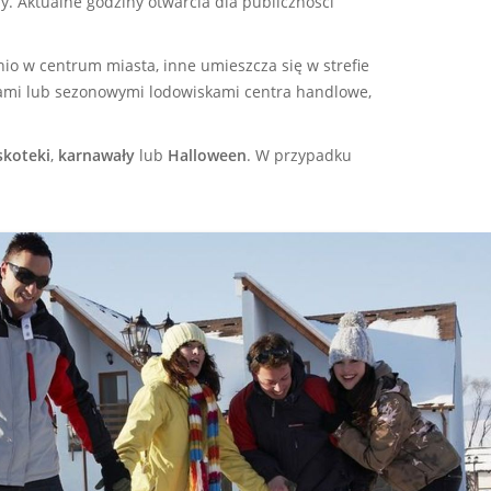
y. Aktualne godziny otwarcia dla publiczności
io w centrum miasta, inne umieszcza się w strefie
ionami lub sezonowymi lodowiskami centra handlowe,
skoteki
,
karnawały
lub
Halloween
. W przypadku