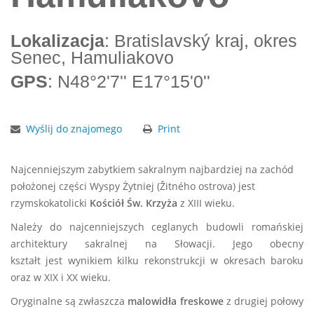
Lokalizacja
: Bratislavský kraj, okres
Senec, Hamuliakovo
GPS
: N48°2'7'' E17°15'0''
Wyślij do znajomego
Print
Najcenniejszym zabytkiem sakralnym najbardziej na zachód
położonej części Wyspy Żytniej (Žitného ostrova) jest
rzymskokatolicki
Kościół Św. Krzyża
z XIII wieku.
Należy do najcenniejszych ceglanych budowli romańskiej
architektury sakralnej na Słowacji. Jego obecny
kształt jest wynikiem kilku rekonstrukcji w okresach baroku
oraz w XIX i XX wieku.
Oryginalne są zwłaszcza
malowidła
freskowe
z drugiej połowy