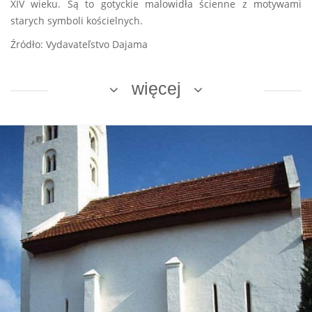
XIV wieku. Są to gotyckie malowidła ścienne z motywami
starych symboli kościelnych.
Źródło: Vydavateľstvo Dajama
więcej