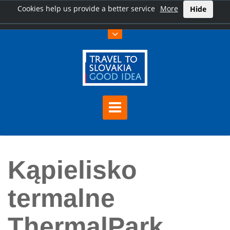
Cookies help us provide a better service
More
Hide
Home
Kąpielisko termalne ThermalPark Nitrava
Kąpielisko
termalne
ThermalPark