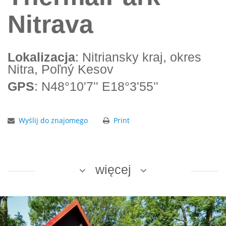
Nitrava
Lokalizacja
: Nitriansky kraj, okres
Nitra, Poľný Kesov
GPS
: N48°10'7'' E18°3'55''
Wyślij do znajomego
Print
więcej