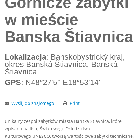
Górnicze zabytki
w mieście
Banska Štiavnica
Lokalizacja
: Banskobystrický kraj,
okres Banská Štiavnica, Banská
Štiavnica
GPS
: N48°27'5'' E18°53'14''
Wyślij do znajomego
Print
Unikalny zespół zabytków miasta Banska Štiavnica, które
wpisano na listę Światowego Dziedzictwa
Kulturowego
UNESCO
, tworzą wartościowe zabytki techniczne,