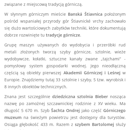
związane z miejscową tradycją górniczą.
W słynnym górniczym mieście
Banská Štiavnica
położonym
pośród wspaniałej przyrody gór Štiavnické vrchy zachowało
się dużo wartościowych zabytków techniki, które dokumentują
dobrze rozwinięte tu
tradycje górnicze
.
Grupę maszyn używanych do wydobycia i przeróbki rud
metali złożonych tworzą szyby górnicze, sztolnie, wieże
wydobywcze, kołatki, sztuczne kanały zwane „tajchami“ -
pomysłowy system gospodarki wodnej. Jego nieodłączną
częścią są obiekty pierwszej
Akademii
Górniczej i Leśnej
w
Europie. Znajdziemy tutaj 33 sztolnie i szyby, 5 tzw. wyrobisk i
8 innych obiektów technicznych.
Znana jest szczególnie
dziedziczna sztolnia Bieber
nosząca
nazwę po zamożnej szczawnickiej rodzinie z XV wieku. Ma
długość 5 670 m. Szyb
Šachta Ondrej
jako część
Górniczego
muzeum
na świeżym powietrzu jest dostępny dla turystów.
Osiąga głębokość 433 m. Razem z
szybem Bartolomej
służy