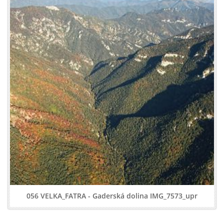
056 VELKA_FATRA - Gaderská dolina IMG_7573_upr