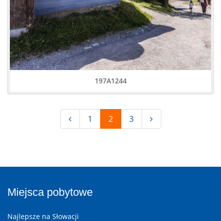
197A1244
1
2
3
Miejsca pobytowe
Najlepsze na Słowacji