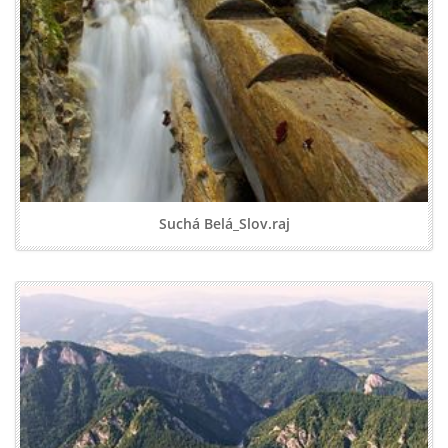
Suchá Belá_Slov.raj