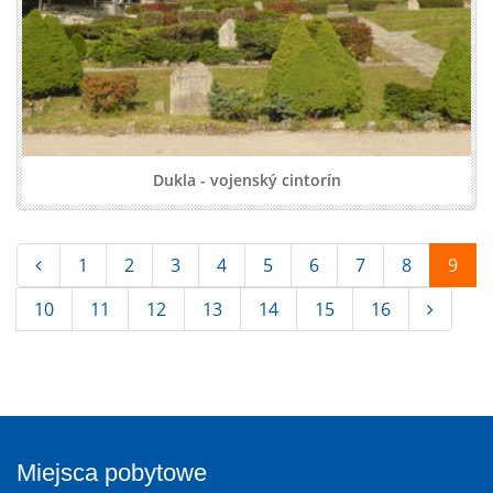
Dukla - vojenský cintorín
1
2
3
4
5
6
7
8
9
10
11
12
13
14
15
16
Miejsca pobytowe