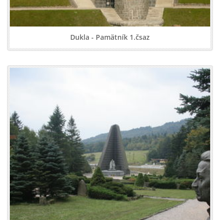
Dukla - Pamätník 1.čsaz