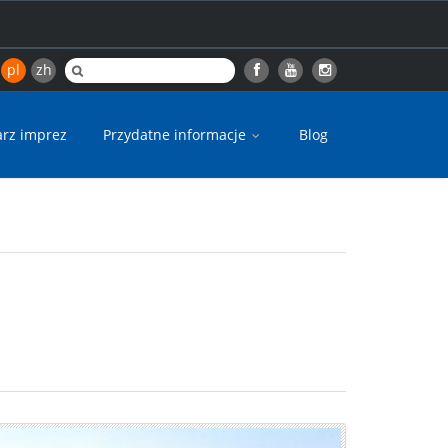
pl
zh
arz imprez
Przydatne informacje
Blog