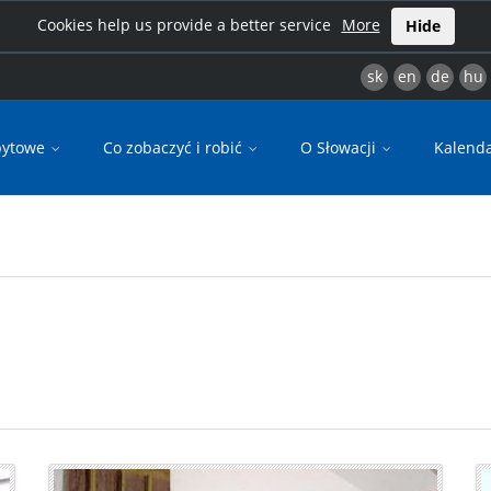
Cookies help us provide a better service
More
Hide
sk
en
de
hu
bytowe
Co zobaczyć i robić
O Słowacji
Kalend