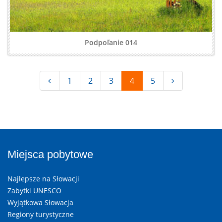
Podpoľanie 014
1
2
3
4
5
Miejsca pobytowe
Najlepsze na Słowacji
Zabytki UNESCO
Wyjątkowa Słowacja
Regiony turystyczne