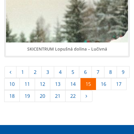
SKICENTRUM Lopušná dolina – Lučivná
1
2
3
4
5
6
7
8
9
10
11
12
13
14
15
16
17
18
19
20
21
22