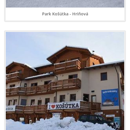
Park Košútka - Hriňová