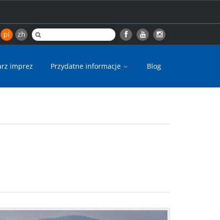
pl
zh
arz imprez
Przydatne informacje
Blog