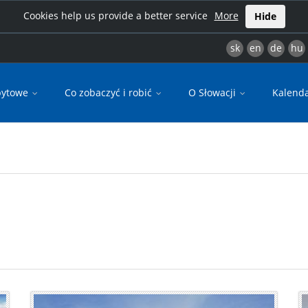
Cookies help us provide a better service
More
Hide
sk
en
de
hu
bytowe
Co zobaczyć i robić
O Słowacji
Kalend