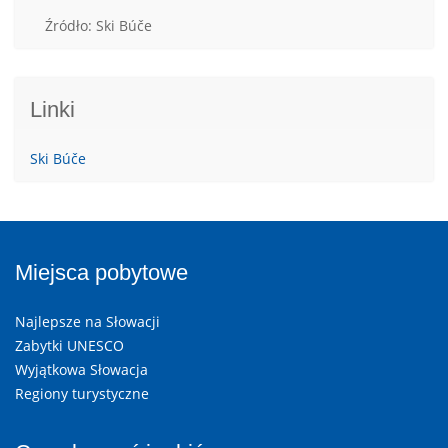
Źródło: Ski Búče
Linki
Ski Búče
Miejsca pobytowe
Najlepsze na Słowacji
Zabytki UNESCO
Wyjątkowa Słowacja
Regiony turystyczne