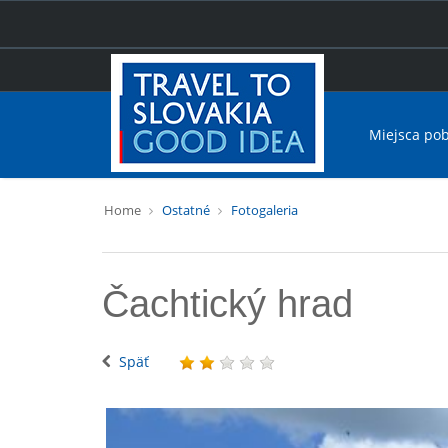
Miejsca po
Home
Ostatné
Fotogaleria
Čachtický hrad
Späť