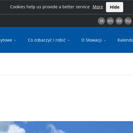
Cookies help us provide a better service
More
Hide
sk
en
de
hu
bytowe
Co zobaczyć i robić
O Słowacji
Kalend