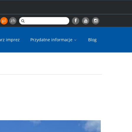
pl
zh
arz imprez
Przydatne informacje
Blog