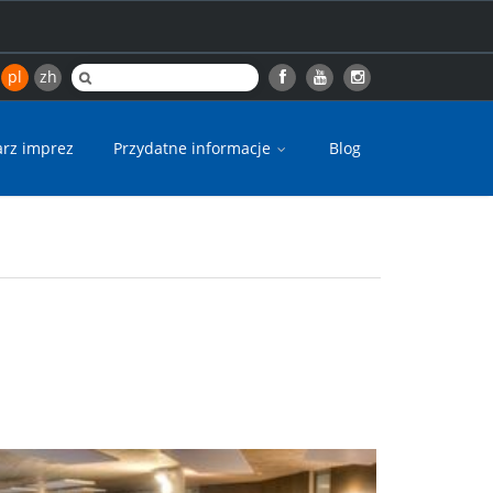
pl
zh
arz imprez
Przydatne informacje
Blog