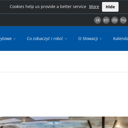
Cookies help us provide a better service
More
Hide
sk
en
de
hu
bytowe
Co zobaczyć i robić
O Słowacji
Kalend