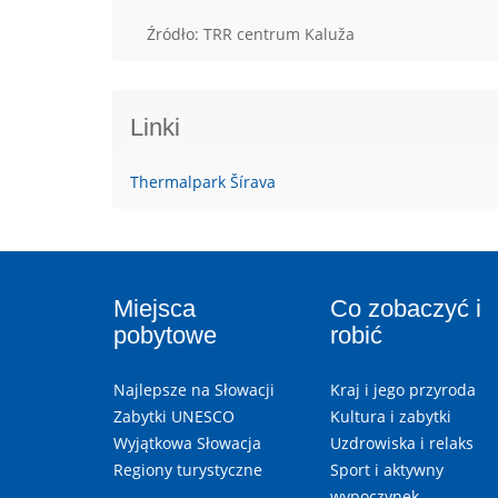
Źródło: TRR centrum Kaluža
Linki
Thermalpark Šírava
Miejsca
Co zobaczyć i
pobytowe
robić
Najlepsze na Słowacji
Kraj i jego przyroda
Zabytki UNESCO
Kultura i zabytki
Wyjątkowa Słowacja
Uzdrowiska i relaks
Regiony turystyczne
Sport i aktywny
wypoczynek