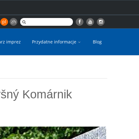
pl
zh
arz imprez
Przydatne informacje
Blog
yšný Komárnik