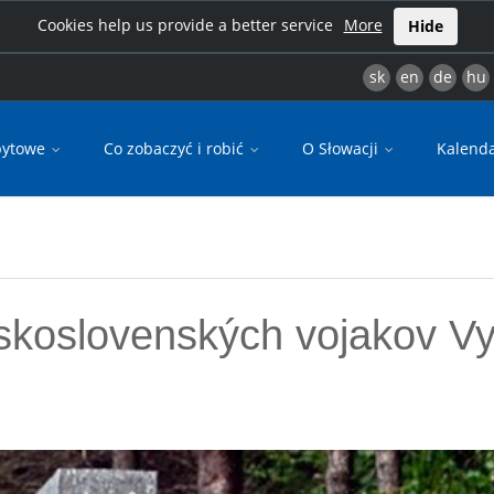
Cookies help us provide a better service
More
Hide
sk
en
de
hu
bytowe
Co zobaczyć i robić
O Słowacji
Kalend
eskoslovenských vojakov V