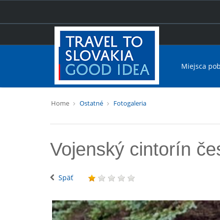
Miejsca po
Home
Ostatné
Fotogaleria
Vojenský cintorín č
Späť