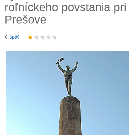
roľníckeho povstania pri
Prešove
Späť