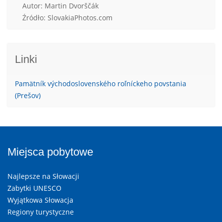
Autor: Martin Dvorščák
Źródło: SlovakiaPhotos.com
Linki
Pamätník východoslovenského roľníckeho povstania
(Prešov)
Miejsca pobytowe
Najlepsze na Słowacji
Zabytki UNESCO
Wyjątkowa Słowacja
Regiony turystyczne