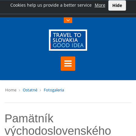
Cookies help us provide a better service
More
Hide
Home
Ostatné
Fotogaleria
Pamätník
východoslovenského