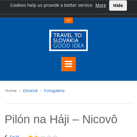
Cookies help us provide a better service
More
Hide
Home
Ostatné
Fotogaleria
Pilón na Háji – Nicovô
Späť