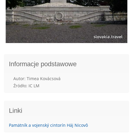
Informacje podstawowe
Autor: Timea Kovácsová
Źródło: IC LM
Linki
Pamätník a vojenský cintorín Háj Nicovô