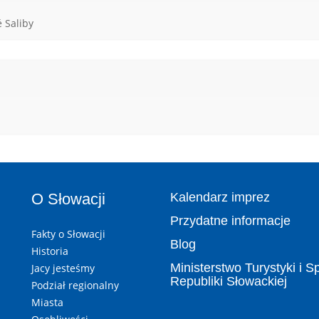
 Saliby
O Słowacji
Kalendarz imprez
Przydatne informacje
Fakty o Słowacji
Blog
Historia
Ministerstwo Turystyki i S
Jacy jesteśmy
Republiki Słowackiej
Podział regionalny
Miasta