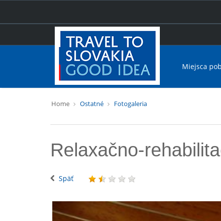
Miejsca po
Home
Ostatné
Fotogaleria
Relaxačno-rehabilit
Späť