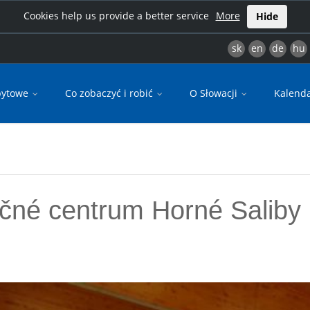
Cookies help us provide a better service
More
Hide
sk
en
de
hu
bytowe
Co zobaczyć i robić
O Słowacji
Kalend
ačné centrum Horné Saliby