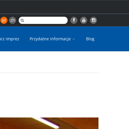
pl
zh
arz imprez
Przydatne informacje
Blog