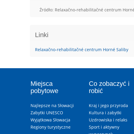
Źródło: Relaxačno-rehabilitačné centrum Horné
Linki
Relaxačno-rehabilitačné centrum Horné Saliby
Miejsca
Co zobaczyć i
pobytowe
robić
Najlepsze na Słowacji
Kraj i jego przyroda
Zabytki UNESCO
Kultura i zabytki
Wyjątkowa Słowacja
Uzdrowiska i relaks
Regiony turystyczne
Sport i aktywny