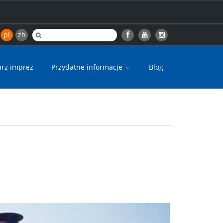
pl
zh
arz imprez
Przydatne informacje
Blog