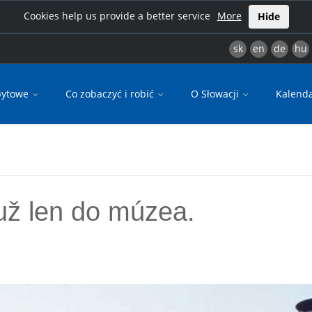
Cookies help us provide a better service
More
Hide
sk
en
de
hu
bytowe
Co zobaczyć i robić
O Słowacji
Kalend
 už len do múzea.