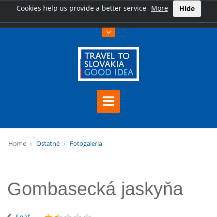
Cookies help us provide a better service
More
Hide
Home
Ostatné
Fotogaleria
Gombasecká jaskyňa
Späť