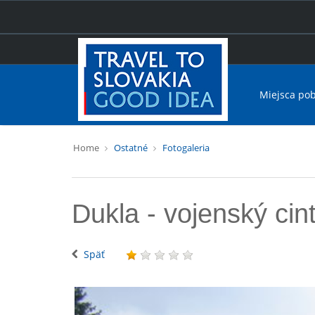
Miejsca po
Home
Ostatné
Fotogaleria
Dukla - vojenský cin
Späť