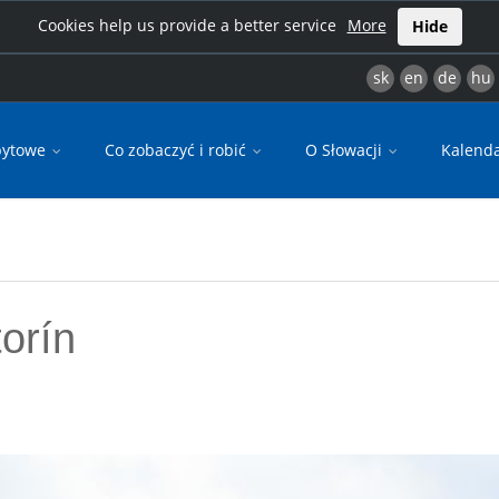
Cookies help us provide a better service
More
Hide
sk
en
de
hu
bytowe
Co zobaczyć i robić
O Słowacji
Kalend
torín