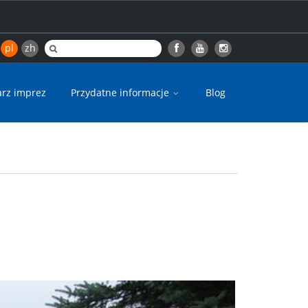
pl
zh
arz imprez
Przydatne informacje
Blog