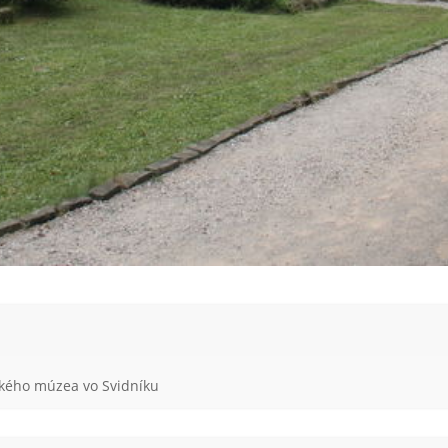
ckého múzea vo Svidníku