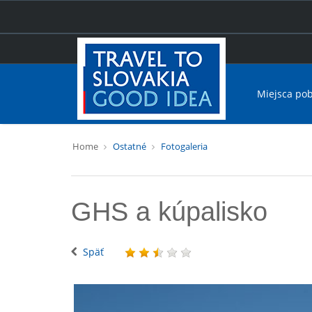
Miejsca po
Home
Ostatné
Fotogaleria
GHS a kúpalisko
Späť