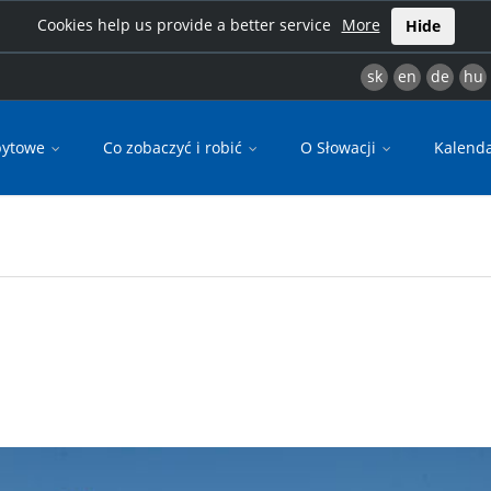
Cookies help us provide a better service
More
Hide
sk
en
de
hu
bytowe
Co zobaczyć i robić
O Słowacji
Kalend