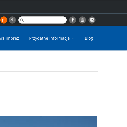
pl
zh
arz imprez
Przydatne informacje
Blog