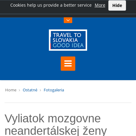
Cookies help us provide a better service
More
Hide
Home
Ostatné
Fotogaleria
Vyliatok mozgovne
neandertálskej ženy