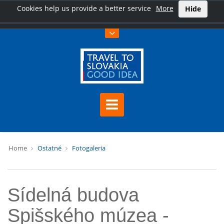
Cookies help us provide a better service
More
Hide
Home
Ostatné
Fotogaleria
Sídelná budova
Spišského múzea -