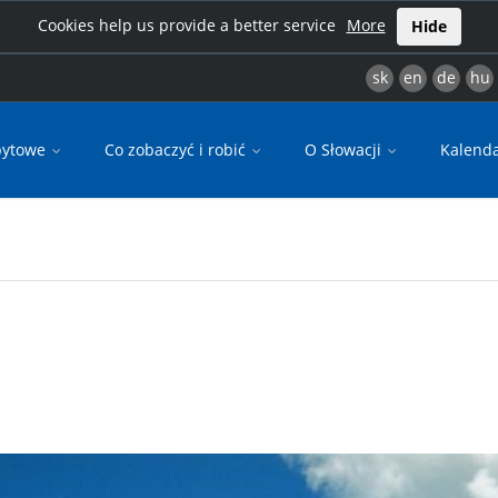
Cookies help us provide a better service
More
Hide
sk
en
de
hu
bytowe
Co zobaczyć i robić
O Słowacji
Kalend