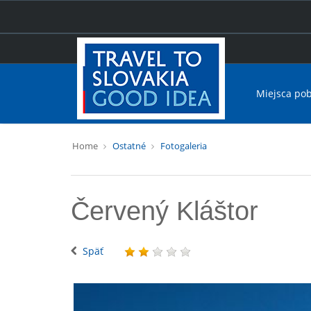
Miejsca po
Home
Ostatné
Fotogaleria
Červený Kláštor
Späť