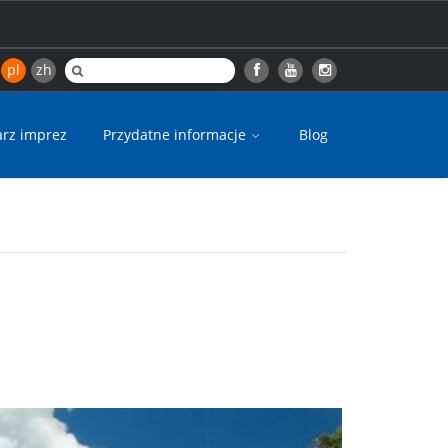
pl
zh
arz imprez
Przydatne informacje
Blog