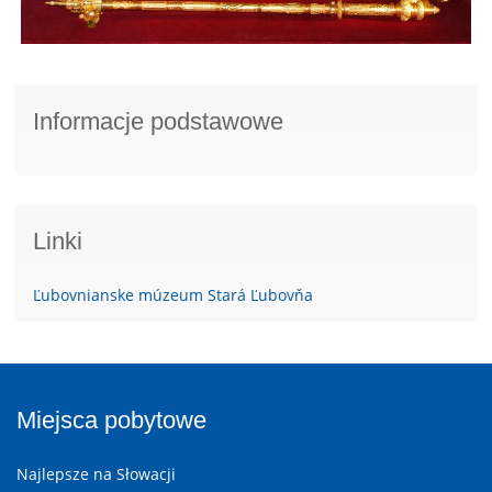
Informacje podstawowe
Linki
Ľubovnianske múzeum Stará Ľubovňa
Miejsca pobytowe
Najlepsze na Słowacji