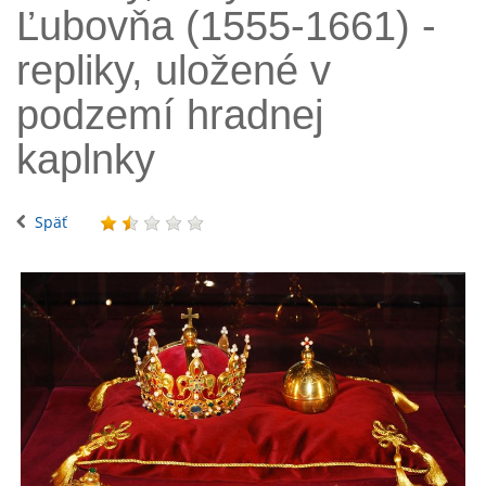
Ľubovňa (1555-1661) -
repliky, uložené v
podzemí hradnej
kaplnky
Späť