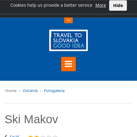
Cookies help us provide a better service
More
Hide
Home
Ostatné
Fotogaleria
Ski Makov
Späť