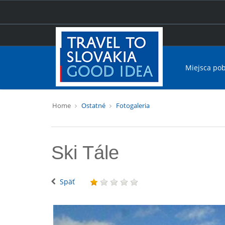
Miejsca po
Home
Ostatné
Fotogaleria
Ski Tále
Späť