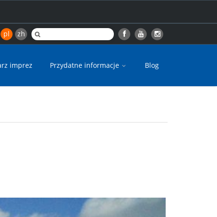
pl
zh
arz imprez
Przydatne informacje
Blog