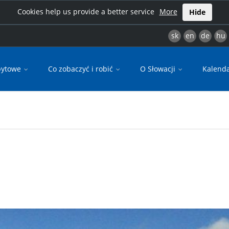
Cookies help us provide a better service
More
Hide
sk
en
de
hu
bytowe
Co zobaczyć i robić
O Słowacji
Kalend