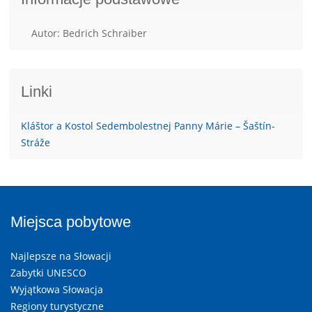
Autor: Bedrich Schraiber
Linki
Kláštor a Kostol Sedembolestnej Panny Márie – Šaštín-
Stráže
Miejsca pobytowe
Najlepsze na Słowacji
Zabytki UNESCO
Wyjątkowa Słowacja
Regiony turystyczne