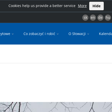
Cookies help us provide a better service
More
Hide
sk
en
de
hu
bytowe
Co zobaczyć i robić
O Słowacji
Kalend