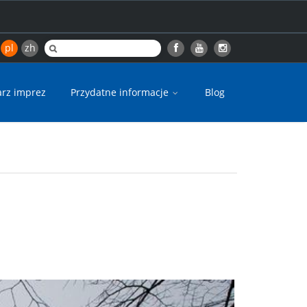
pl
zh
arz imprez
Przydatne informacje
Blog