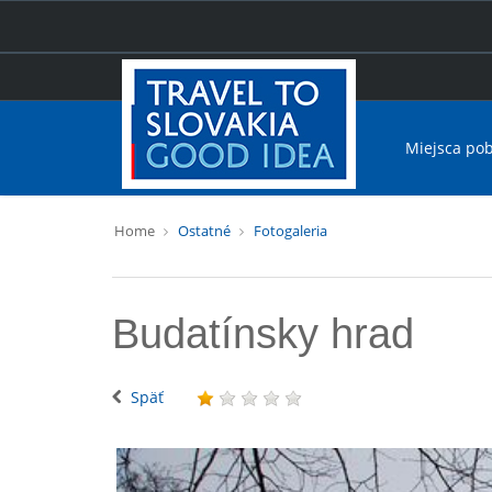
Miejsca po
Home
Ostatné
Fotogaleria
Budatínsky hrad
Späť