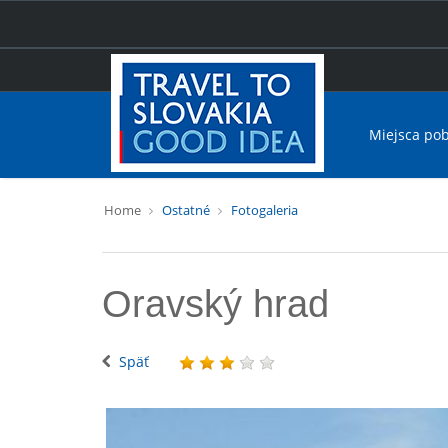
Miejsca po
Home
Ostatné
Fotogaleria
Oravský hrad
Späť