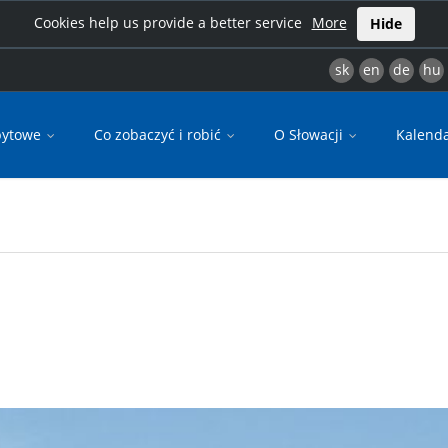
Cookies help us provide a better service
More
Hide
sk
en
de
hu
bytowe
Co zobaczyć i robić
O Słowacji
Kalend