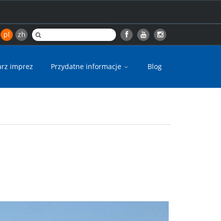
pl
zh
arz imprez
Przydatne informacje
Blog